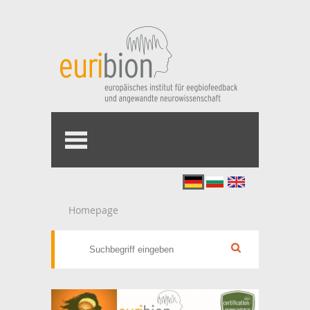
deutsch
bulgarisch
english
Homepage