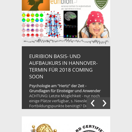
Slider
EURIBION BASIS- UND
AUFBAUKURS IN HANNOVER-
TERMIN FÜR 2018 COMING
SOON
Psychologie am "Hertz" der Zeit -
Grundlagen für Einsteiger und Anwender
‹
›
ACHTUNG: Letzte Möglichkeit - nur noch
einige Plätze verfügbar, s. Newsletter
Fortbildungspunkte benötigt? Dieser Kurs
erteilt 41 FE! Wir werden einen
besonderen Fokus auf den
einzigartigen "adaptiven Ansatz" von
euribion ...